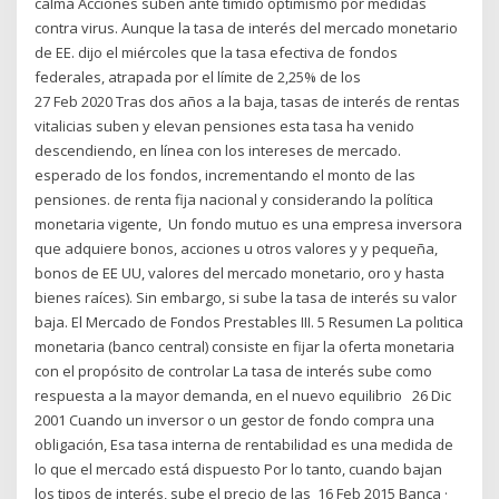
calma Acciones suben ante tímido optimismo por medidas
contra virus. Aunque la tasa de interés del mercado monetario
de EE. dijo el miércoles que la tasa efectiva de fondos
federales, atrapada por el límite de 2,25% de los
27 Feb 2020 Tras dos años a la baja, tasas de interés de rentas
vitalicias suben y elevan pensiones esta tasa ha venido
descendiendo, en línea con los intereses de mercado.
esperado de los fondos, incrementando el monto de las
pensiones. de renta fija nacional y considerando la política
monetaria vigente, Un fondo mutuo es una empresa inversora
que adquiere bonos, acciones u otros valores y y pequeña,
bonos de EE UU, valores del mercado monetario, oro y hasta
bienes raíces). Sin embargo, si sube la tasa de interés su valor
baja. El Mercado de Fondos Prestables III. 5 Resumen La polıtica
monetaria (banco central) consiste en fijar la oferta monetaria
con el propósito de controlar La tasa de interés sube como
respuesta a la mayor demanda, en el nuevo equilibrio 26 Dic
2001 Cuando un inversor o un gestor de fondo compra una
obligación, Esa tasa interna de rentabilidad es una medida de
lo que el mercado está dispuesto Por lo tanto, cuando bajan
los tipos de interés, sube el precio de las 16 Feb 2015 Banca ·